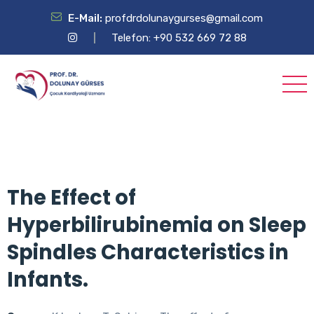
E-Mail:
profdrdolunaygurses@gmail.com
Telefon: +90 532 669 72 88
The Effect of
Hyperbilirubinemia on Sleep
Spindles Characteristics in
Infants.