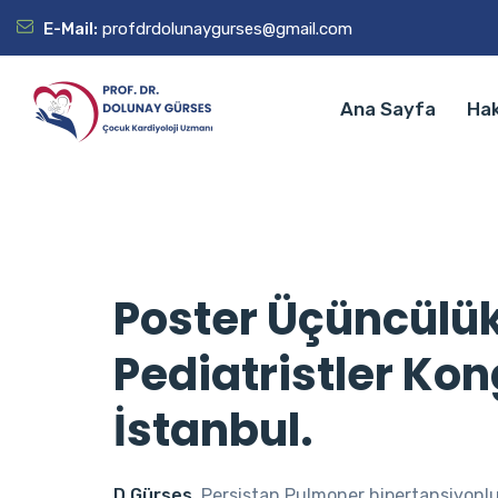
E-Mail:
profdrdolunaygurses@gmail.com
Ana Sayfa
Ha
Poster Üçüncülü
Pediatristler Kong
İstanbul.
D Gürses.
Persistan Pulmoner hipertansiyonlu 